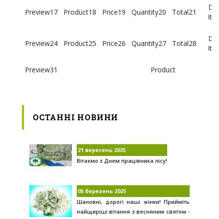
17
18
19
20
21
24
25
26
27
28
31
ОСТАННІ НОВИНИ
21 вересень 2025
Вітаємо з Днем працівника лісу!
05 березень 2025
Шановні, дорогі наші жінки! Прийміть
найщиріші вітання з весняним святом -