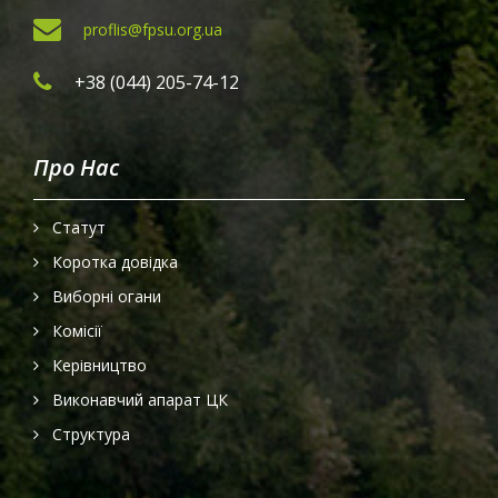
proflis@
fpsu.org.ua
+38 (044) 205-74-12
Про Нас
Статут
Коротка довідка
Виборні огани
Комісії
Керівництво
Виконавчий апарат ЦК
Структура