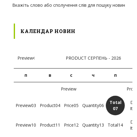
Вкажіть слово або сполучення слів для пошуку новин
КАЛЕНДАР НОВИН
СЕРПЕНЬ - 2026
п
в
с
ч
п
03
04
05
06
07
10
11
12
13
14